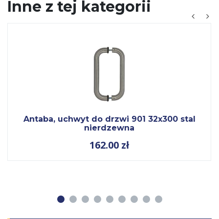
Inne z tej kategorii
Antaba, uchwyt do drzwi 901 32x300 stal
nierdzewna
162.00
zł
1
2
3
4
5
6
7
8
9