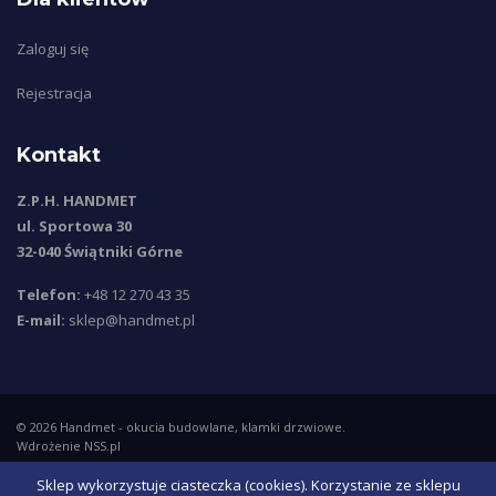
Zaloguj się
Rejestracja
Kontakt
Z.P.H. HANDMET
ul. Sportowa 30
32-040 Świątniki Górne
Telefon:
+48 12 270 43 35
E-mail:
sklep@handmet.pl
© 2026
Handmet
- okucia budowlane, klamki drzwiowe.
Wdrożenie
NSS.pl
Sklep wykorzystuje ciasteczka (cookies). Korzystanie ze sklepu