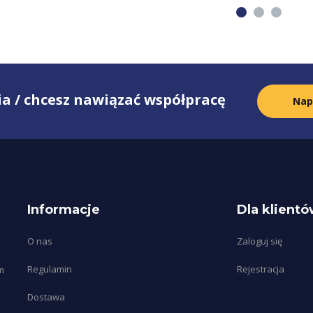
1
2
3
a / chcesz nawiązać współpracę
Nap
Informacje
Dla klient
O nas
Zaloguj się
Regulamin
Rejestracja
m
Dostawa