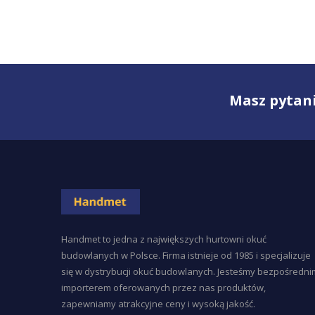
Masz pytani
Handmet to jedna z największych hurtowni okuć
budowlanych w Polsce. Firma istnieje od 1985 i specjalizuje
się w dystrybucji okuć budowlanych. Jesteśmy bezpośredni
importerem oferowanych przez nas produktów,
zapewniamy atrakcyjne ceny i wysoką jakość.