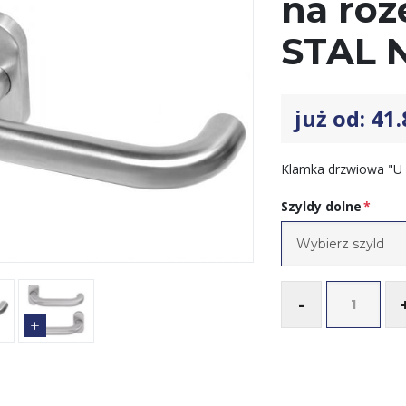
na roz
STAL 
już od: 41
Klamka drzwiowa "U 
Szyldy dolne
*
-