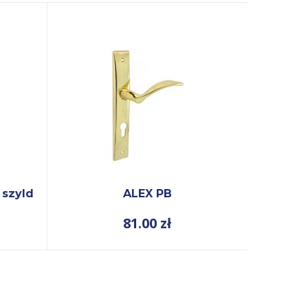
 szyld
ALEX PB
Klamka 
81.00
zł
j