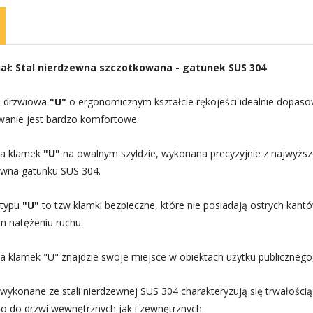
ał: Stal nierdzewna szczotkowana - gatunek SUS 304
 drzwiowa
"U"
o ergonomicznym kształcie rękojeści idealnie dopasow
wanie jest bardzo komfortowe.
ja klamek
"U"
na owalnym szyldzie, wykonana precyzyjnie z najwyższe
ewna gatunku SUS 304.
 typu
"U"
to tzw klamki bezpieczne, które nie posiadają ostrych kant
m natężeniu ruchu.
ja klamek "U" znajdzie swoje miejsce w obiektach użytku publiczneg
wykonane ze stali nierdzewnej SUS 304 charakteryzują się trwałości
o do drzwi wewnętrznych jak i zewnętrznych.