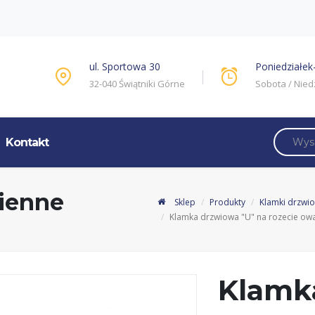
ul. Sportowa 30
Poniedziałek-
32-040 Świątniki Górne
Sobota / Nied
Kontakt
kienne
Sklep
Produkty
Klamki drzwio
Klamka drzwiowa "U" na rozecie o
Klamk