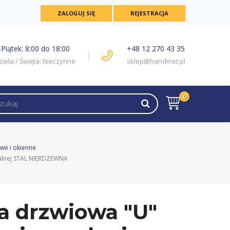
ZALOGUJ SIĘ
REJESTRACJA
Piątek: 8:00 do 18:00
+48 12 270 43 35
ziela / Święta: Nieczynne
sklep@handmet.pl
0
we i okienne
walnej STAL NIERDZEWNA
a drzwiowa "U"