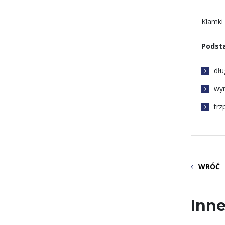
Klamki
Podst
dłu
wym
trz
WRÓĆ
Inne