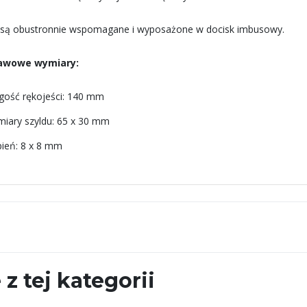
 są obustronnie wspomagane i wyposażone w docisk imbusowy.
awowe wymiary:
gość rękojeści: 140 mm
iary szyldu: 65 x 30 mm
pień: 8 x 8 mm
 z tej kategorii