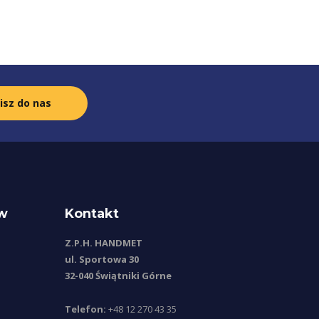
isz do nas
ów
Kontakt
Z.P.H. HANDMET
ul. Sportowa 30
32-040 Świątniki Górne
Telefon:
+48 12 270 43 35