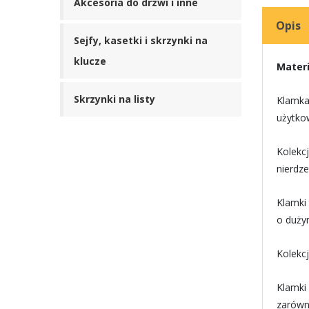
Akcesoria do drzwi i inne
Opis
Sejfy, kasetki i skrzynki na
klucze
Materi
Skrzynki na listy
Klamka
użytko
Kolekc
nierdz
Klamki
o duży
Kolekc
Klamki 
zarówn