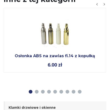
Osłonka ABS na zawias fi.14 z kopułką
6.00
zł
1
2
3
4
5
6
7
8
9
Klamki drzwiowe i okienne