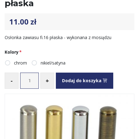
płaska
11.00
zł
Osłonka zawiasu fi.16 płaska - wykonana z mosiądzu
Kolory
*
chrom
nikiel/satyna
-
+
Dodaj do koszyka