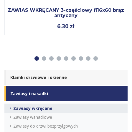
ZAWIAS WKRĘCANY 3-częściowy fi16x60 brąz
antyczny
6.30
zł
1
2
3
4
5
6
7
8
9
Klamki drzwiowe i okienne
Zawiasy i nasadki
Zawiasy wkręcane
Zawiasy wahadłowe
Zawiasy do drzwi bezprzylgowych