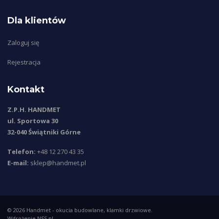
Dla klientów
Zaloguj się
Rejestracja
Kontakt
Z.P.H. HANDMET
ul. Sportowa 30
32-040 Świątniki Górne
Telefon:
+48 12 270 43 35
E-mail:
sklep@handmet.pl
© 2026
Handmet
- okucia budowlane, klamki drzwiowe.
Wdrożenie
NSS.pl