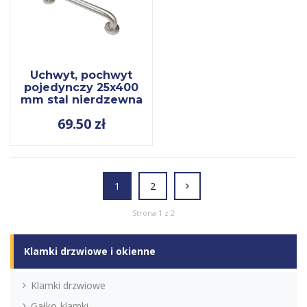
Uchwyt, pochwyt
pojedynczy 25x400
mm stal nierdzewna
69.50
zł
1
2
Strona 1 z 2
Klamki drzwiowe i okienne
Klamki drzwiowe
Gałko-klamki