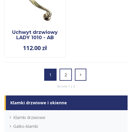
Uchwyt drzwiowy
LADY 1010 - AB
112.00
zł
1
2
Strona 1 z 2
Klamki drzwiowe i okienne
Klamki drzwiowe
Gałko-klamki