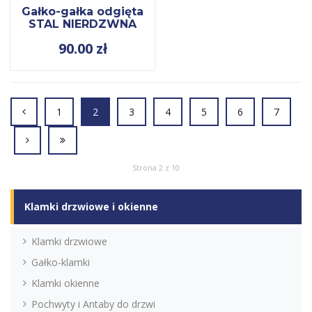
Gałko-gałka odgięta
STAL NIERDZWNA
90.00
zł
1
2
3
4
5
6
7
Strona 2 z 10
Klamki drzwiowe i okienne
Klamki drzwiowe
Gałko-klamki
Klamki okienne
Pochwyty i Antaby do drzwi