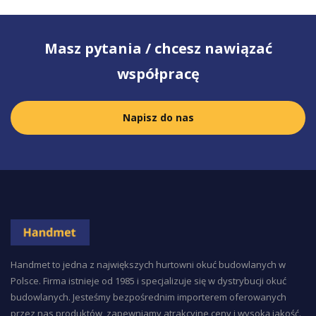
Masz pytania / chcesz nawiązać
współpracę
Napisz do nas
Handmet to jedna z największych hurtowni okuć budowlanych w
Polsce. Firma istnieje od 1985 i specjalizuje się w dystrybucji okuć
budowlanych. Jesteśmy bezpośrednim importerem oferowanych
przez nas produktów, zapewniamy atrakcyjne ceny i wysoką jakość.